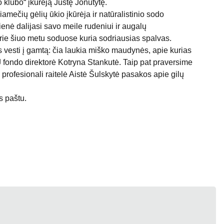
klubo“ įkūrėją Justę Jonutytę.
mečių gėlių ūkio įkūrėja ir natūralistinio sodo
enė dalijasi savo meile rudeniui ir augalų
ie šiuo metu soduose kuria sodriausias spalvas.
 vesti į gamtą: čia laukia miško maudynės, apie kurias
J fondo direktorė Kotryna Stankutė. Taip pat praversime
 profesionali raitelė Aistė Šulskytė pasakos apie gilų
 paštu.