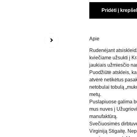
Pridėti į krepšel
Apie
Rudenėjant atsiskleidž
kviečiame užsukti į Kr
jaukiais užmiesčio nam
Puodžiūtė atskleis, ka
atvėrė netikėtus pasak
netobulai tobulą „muk
metų.
Puslapiuose galima b
mus nuves į Užugriovi
manufaktūrą.
Svečiuosimės dirbtuvė
Virginiją Stigaitę. Ne