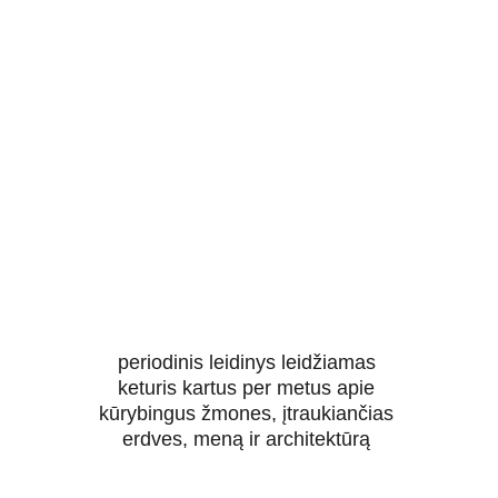
veranda ID
periodinis leidinys leidžiamas 
keturis kartus per metus apie 
kūrybingus žmones, įtraukiančias 
erdves, meną ir architektūrą