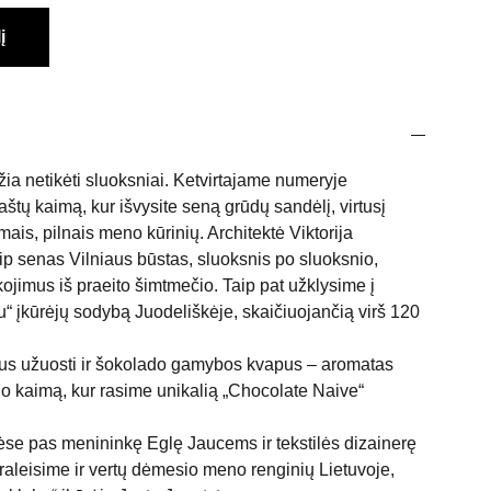
į
ia netikėti sluoksniai. Ketvirtajame numeryje
aštų kaimą, kur išvysite seną grūdų sandėlį, virtusį
ais, pilnais meno kūrinių. Architektė Viktorija
ip senas Vilniaus būstas, sluoksnis po sluoksnio,
ojimus iš praeito šimtmečio. Taip pat užklysime į
u“ įkūrėjų sodybą Juodeliškėje, skaičiuojančią virš 120
us užuosti ir šokolado gamybos kvapus – aromatas
o kaimą, kur rasime unikalią „Chocolate Naive“
se pas menininkę Eglę Jaucems ir tekstilės dizainerę
praleisime ir vertų dėmesio meno renginių Lietuvoje,