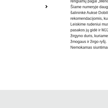
rengiamų pagal „Meno 
Šiame numeryje daugia
šalininkė Auksė Dobili
rekomendacijomis, kur
Leiskime rudeniui mus
pasakos jų gidė ir MJ
žirgyno duris, kuriame
žmogaus ir žirgo ryšį.
Nemokamas siuntimas